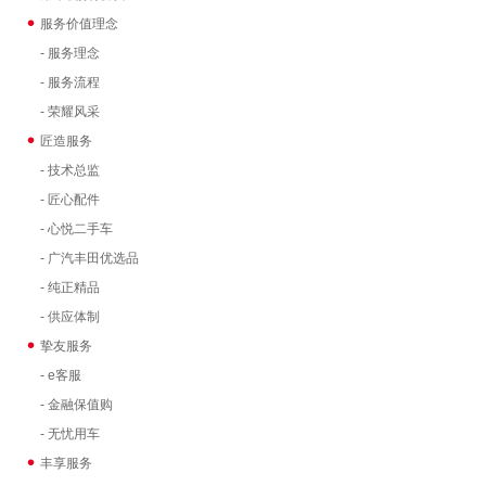
服务价值理念
- 服务理念
- 服务流程
- 荣耀风采
匠造服务
- 技术总监
- 匠心配件
- 心悦二手车
- 广汽丰田优选品
- 纯正精品
- 供应体制
挚友服务
- e客服
- 金融保值购
- 无忧用车
丰享服务