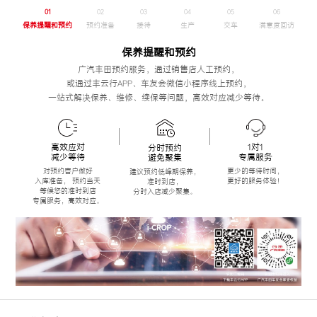
01
02
03
04
05
06
保养提醒和预约
预约准备
接待
生产
交车
满意度回访
保养提醒和预约
广汽丰田预约服务，通过销售店人工预约，
或通过丰云行APP、车友会微信小程序线上预约，
一站式解决保养、维修、续保等问题，高效对应减少等待。
高效应对
1对1
分时预约
减少等待
专属服务
避免聚集
对预约客户做好
更少的等待时间，
建议预约低峰期保养，
入库准备，
预约当天
更好的服务体验！
准时到店，
等候您的准时到店
分时入店减少聚集。
专属服务，高效对应。