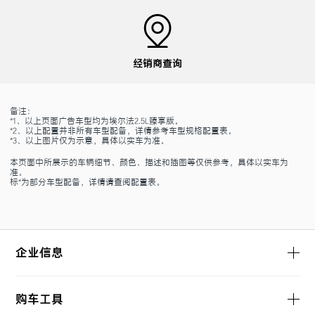
经销商查询
备注：
*1、以上页面广告车型均为埃尔法2.5L臻享版。
*2、以上配置并非所有车型配备，详情参考车型规格配置表。
*3、以上图片仅为示意，具体以实车为准。
本页面中所展示的车辆细节、颜色、描述和插图等仅供参考，具体以实车为
准。
标*为部分车型配备，详情请查阅配置表。
企业信息
购车工具