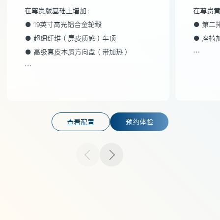
在尊贵版基础上增加：
在尊贵
● 19英寸高光铝合金轮毂
● 第二
● 超细纤维（麂皮质感）车顶
● 座椅
● 高级真皮木质方向盘（带加热）
…
…
预约体验
查看配置