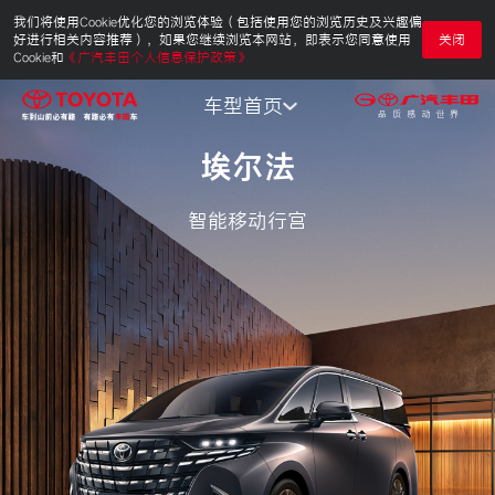
我们将使用Cookie优化您的浏览体验（包括使用您的浏览历史及兴趣偏
好进行相关内容推荐），如果您继续浏览本网站，即表示您同意使用
关闭
Cookie和
《广汽丰田个人信息保护政策》
车型首页
车型首页
埃尔法
车型亮点
智能移动行宫
配置价格
预约体验
金色礼赞
大气外观
豪华内饰
智能科技