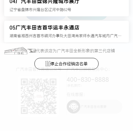
04
广汽丰田盘锦兴隆城市展厅
辽宁省盘锦市兴隆台区辽河中路62号
05
广汽丰田吉首华运丰永通店
湖南省湘西州吉首市峒河办事处大田湾肖家坪永通汽车城内广汽丰田4S店
代表该店为广汽丰田全新形象的第三代店铺
06
广汽丰田唐山廊大开平店
唐山市开平区新华东道南侧、中心环西侧
停止合作经销店名单
广汽丰田官方微信公众号
广汽丰田顾客服务中心：
400-830-8888
07
广汽丰田安阳威佳东外环店
(手机拨打)
河南省安阳市城乡一体化示范区高庄镇光明路与弦歌大道交叉口向南200米路东
在线客服：
08
广汽丰田临沂丰和温泉路店蒙阴县铂智体验店
广汽丰田在线客服
山东省临沂市蒙阴县湖滨路145号
09
广汽丰田哈尔滨龙晟先锋店北安市铂智体验店