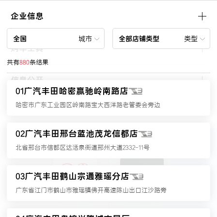
企业信息
城市
类型
全国
全部店铺类型
购车工具
共有
880
条结果
信息公开
01
广汽丰田哈密赢驰岭南路店
哈密市广东工业园区岭南路宝大西洋路老管委会旁边
友情链接
02
广汽丰田邢台蓝池茂龙信都店
北省邢台市信都区达活泉街道邢州大道2332-11号
03
广汽丰田鹤山宗通雅瑶分店
广东省江门市鹤山市雅瑶镇佛开高速陈山出口江沙路旁
广汽丰田丰云行
广汽丰田新能源