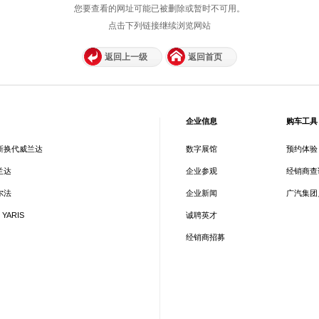
您要查看的网址可能已被删除或暂时不可用。
点击下列链接继续浏览网站
返回上一级
返回首页
企业信息
购车工具
新换代威兰达
数字展馆
预约体验
兰达
企业参观
经销商查
尔法
企业新闻
广汽集团
 YARIS
诚聘英才
经销商招募