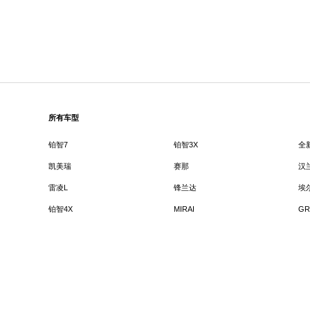
所有车型
铂智7
铂智3X
全
凯美瑞
赛那
汉
雷凌L
锋兰达
埃
铂智4X
MIRAI
GR