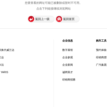
您要查看的网址可能已被删除或暂时不可用。
点击下列链接继续浏览网站
返回上一级
返回首页
企业信息
购车工具
新换代威兰达
数字展馆
预约体验
兰达
企业参观
经销商查
尔法
企业新闻
广汽集团
 YARIS
诚聘英才
经销商招募