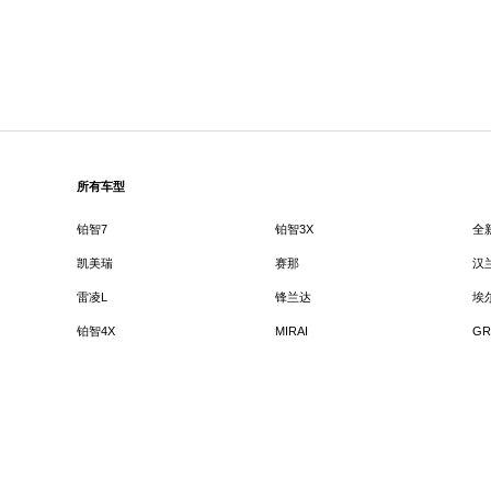
所有车型
铂智7
铂智3X
全
凯美瑞
赛那
汉
雷凌L
锋兰达
埃
铂智4X
MIRAI
GR