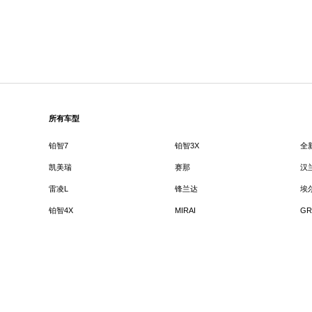
所有车型
铂智7
铂智3X
全
凯美瑞
赛那
汉
雷凌L
锋兰达
埃
铂智4X
MIRAI
GR