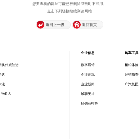
您要查看的网址可能已被删除或暂时不可用。
点击下列链接继续浏览网站
返回上一级
返回首页
企业信息
购车工具
新换代威兰达
数字展馆
预约体验
兰达
企业参观
经销商查
尔法
企业新闻
广汽集团
 YARIS
诚聘英才
经销商招募