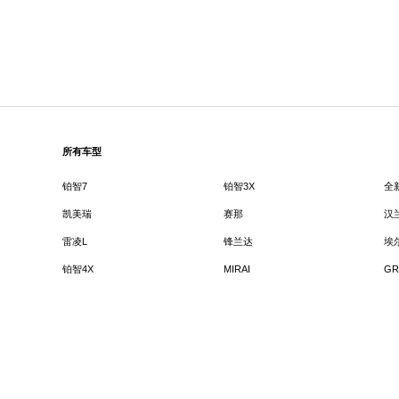
所有车型
铂智7
铂智3X
全
凯美瑞
赛那
汉
雷凌L
锋兰达
埃
铂智4X
MIRAI
GR