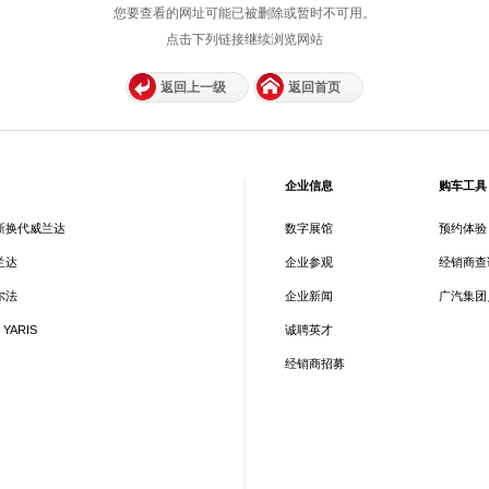
您要查看的网址可能已被删除或暂时不可用。
点击下列链接继续浏览网站
返回上一级
返回首页
企业信息
购车工具
新换代威兰达
数字展馆
预约体验
兰达
企业参观
经销商查
尔法
企业新闻
广汽集团
 YARIS
诚聘英才
经销商招募