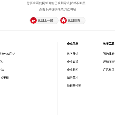
您要查看的网址可能已被删除或暂时不可用。
点击下列链接继续浏览网站
返回上一级
返回首页
企业信息
购车工具
新换代威兰达
数字展馆
预约体验
兰达
企业参观
经销商查
尔法
企业新闻
广汽集团
 YARIS
诚聘英才
经销商招募