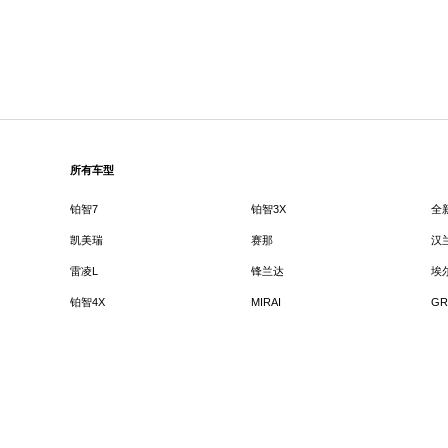
所有车型
铂智7
铂智3X
全
凯美瑞
赛那
汉
雷凌L
锋兰达
埃
铂智4X
MIRAI
GR