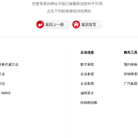
您要查看的网址可能已被删除或暂时不可用。
点击下列链接继续浏览网站
返回上一级
返回首页
企业信息
购车工具
新换代威兰达
数字展馆
预约体验
兰达
企业参观
经销商查
尔法
企业新闻
广汽集团
 YARIS
诚聘英才
经销商招募