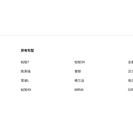
所有车型
铂智7
铂智3X
全
凯美瑞
赛那
汉
雷凌L
锋兰达
埃
铂智4X
MIRAI
GR