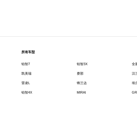
所有车型
铂智7
铂智3X
全
凯美瑞
赛那
汉
雷凌L
锋兰达
埃
铂智4X
MIRAI
GR