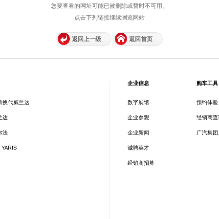
您要查看的网址可能已被删除或暂时不可用。
点击下列链接继续浏览网站
返回上一级
返回首页
企业信息
购车工具
新换代威兰达
数字展馆
预约体验
兰达
企业参观
经销商查
尔法
企业新闻
广汽集团
 YARIS
诚聘英才
经销商招募