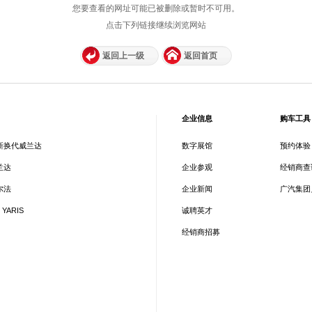
您要查看的网址可能已被删除或暂时不可用。
点击下列链接继续浏览网站
返回上一级
返回首页
企业信息
购车工具
新换代威兰达
数字展馆
预约体验
兰达
企业参观
经销商查
尔法
企业新闻
广汽集团
 YARIS
诚聘英才
经销商招募