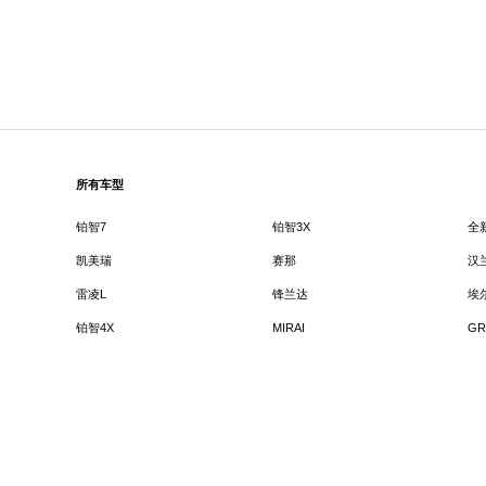
所有车型
铂智7
铂智3X
全
凯美瑞
赛那
汉
雷凌L
锋兰达
埃
铂智4X
MIRAI
GR