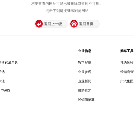
您要查看的网址可能已被删除或暂时不可用。
点击下列链接继续浏览网站
返回上一级
返回首页
企业信息
购车工具
新换代威兰达
数字展馆
预约体验
兰达
企业参观
经销商查
尔法
企业新闻
广汽集团
 YARIS
诚聘英才
经销商招募