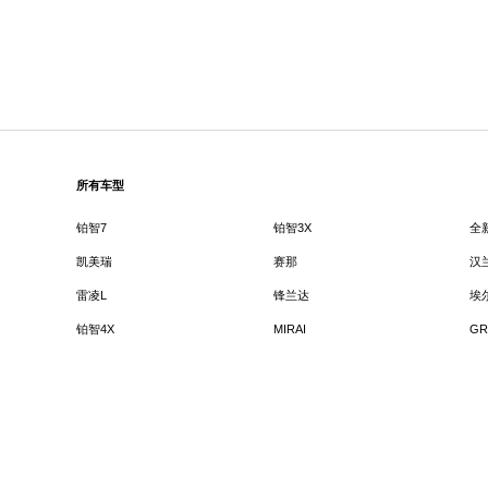
所有车型
铂智7
铂智3X
全
凯美瑞
赛那
汉
雷凌L
锋兰达
埃
铂智4X
MIRAI
GR