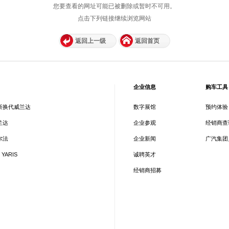
您要查看的网址可能已被删除或暂时不可用。
点击下列链接继续浏览网站
返回上一级
返回首页
企业信息
购车工具
新换代威兰达
数字展馆
预约体验
兰达
企业参观
经销商查
尔法
企业新闻
广汽集团
 YARIS
诚聘英才
经销商招募