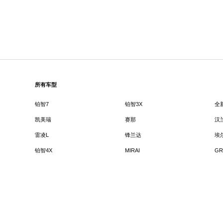
所有车型
铂智7
铂智3X
全
凯美瑞
赛那
汉
雷凌L
锋兰达
埃
铂智4X
MIRAI
GR