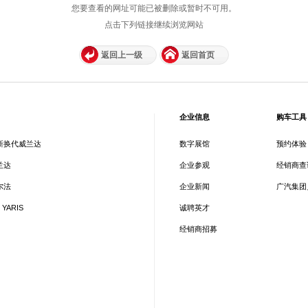
您要查看的网址可能已被删除或暂时不可用。
点击下列链接继续浏览网站
返回上一级
返回首页
企业信息
购车工具
新换代威兰达
数字展馆
预约体验
兰达
企业参观
经销商查
尔法
企业新闻
广汽集团
 YARIS
诚聘英才
经销商招募