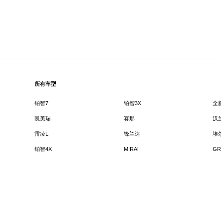
所有车型
铂智7
铂智3X
全
凯美瑞
赛那
汉
雷凌L
锋兰达
埃
铂智4X
MIRAI
GR