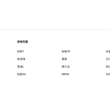
所有车型
铂智7
铂智3X
全
凯美瑞
赛那
汉
雷凌L
锋兰达
埃
铂智4X
MIRAI
GR