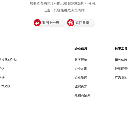
您要查看的网址可能已被删除或暂时不可用。
点击下列链接继续浏览网站
返回上一级
返回首页
企业信息
购车工具
新换代威兰达
数字展馆
预约体验
兰达
企业参观
经销商查
尔法
企业新闻
广汽集团
 YARIS
诚聘英才
经销商招募