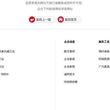
您要查看的网址可能已被删除或暂时不可用。
点击下列链接继续浏览网站
返回上一级
返回首页
企业信息
购车工具
新换代威兰达
数字展馆
预约体验
兰达
企业参观
经销商查
尔法
企业新闻
广汽集团
 YARIS
诚聘英才
经销商招募