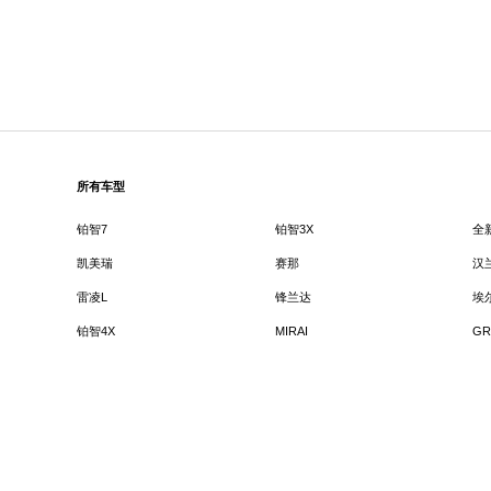
所有车型
铂智7
铂智3X
全
凯美瑞
赛那
汉
雷凌L
锋兰达
埃
铂智4X
MIRAI
GR