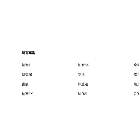
所有车型
铂智7
铂智3X
全
凯美瑞
赛那
汉
雷凌L
锋兰达
埃
铂智4X
MIRAI
GR