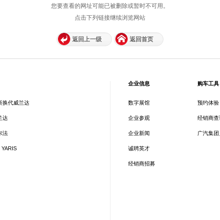
您要查看的网址可能已被删除或暂时不可用。
点击下列链接继续浏览网站
返回上一级
返回首页
企业信息
购车工具
新换代威兰达
数字展馆
预约体验
兰达
企业参观
经销商查
尔法
企业新闻
广汽集团
 YARIS
诚聘英才
经销商招募