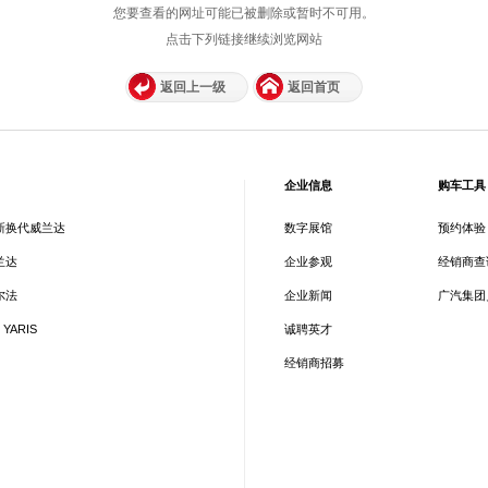
您要查看的网址可能已被删除或暂时不可用。
点击下列链接继续浏览网站
返回上一级
返回首页
企业信息
购车工具
新换代威兰达
数字展馆
预约体验
兰达
企业参观
经销商查
尔法
企业新闻
广汽集团
 YARIS
诚聘英才
经销商招募