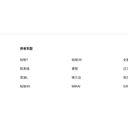
所有车型
铂智7
铂智3X
全
凯美瑞
赛那
汉
雷凌L
锋兰达
埃
铂智4X
MIRAI
GR