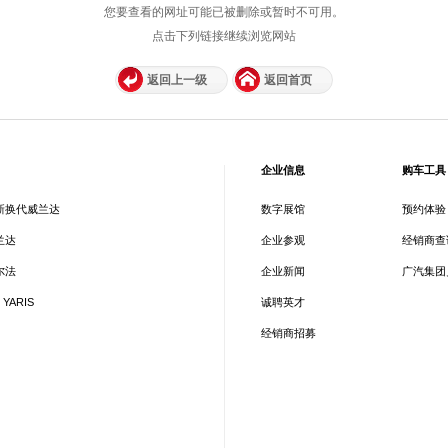
您要查看的网址可能已被删除或暂时不可用。
点击下列链接继续浏览网站
返回上一级
返回首页
企业信息
购车工具
新换代威兰达
数字展馆
预约体验
兰达
企业参观
经销商查
尔法
企业新闻
广汽集团
 YARIS
诚聘英才
经销商招募