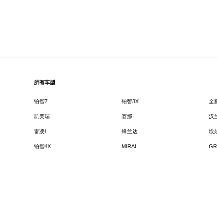
所有车型
铂智7
铂智3X
全
凯美瑞
赛那
汉
雷凌L
锋兰达
埃
铂智4X
MIRAI
GR