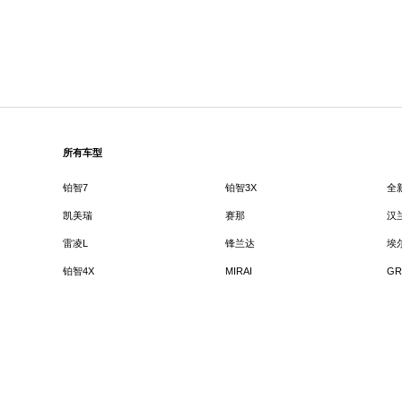
所有车型
铂智7
铂智3X
全
凯美瑞
赛那
汉
雷凌L
锋兰达
埃
铂智4X
MIRAI
GR