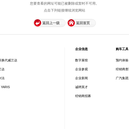
您要查看的网址可能已被删除或暂时不可用。
点击下列链接继续浏览网站
返回上一级
返回首页
企业信息
购车工具
新换代威兰达
数字展馆
预约体验
兰达
企业参观
经销商查
尔法
企业新闻
广汽集团
 YARIS
诚聘英才
经销商招募