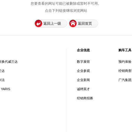
您要查看的网址可能已被删除或暂时不可用。
点击下列链接继续浏览网站
返回上一级
返回首页
企业信息
购车工具
新换代威兰达
数字展馆
预约体验
兰达
企业参观
经销商查
尔法
企业新闻
广汽集团
 YARIS
诚聘英才
经销商招募