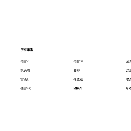
所有车型
铂智7
铂智3X
全
凯美瑞
赛那
汉
雷凌L
锋兰达
埃
铂智4X
MIRAI
GR