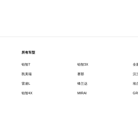
所有车型
铂智7
铂智3X
全
凯美瑞
赛那
汉
雷凌L
锋兰达
埃
铂智4X
MIRAI
GR