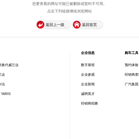
您要查看的网址可能已被删除或暂时不可用。
点击下列链接继续浏览网站
返回上一级
返回首页
企业信息
购车工具
新换代威兰达
数字展馆
预约体验
兰达
企业参观
经销商查
尔法
企业新闻
广汽集团
 YARIS
诚聘英才
经销商招募