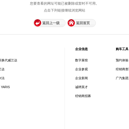
您要查看的网址可能已被删除或暂时不可用。
点击下列链接继续浏览网站
返回上一级
返回首页
企业信息
购车工具
新换代威兰达
数字展馆
预约体验
兰达
企业参观
经销商查
尔法
企业新闻
广汽集团
 YARIS
诚聘英才
经销商招募