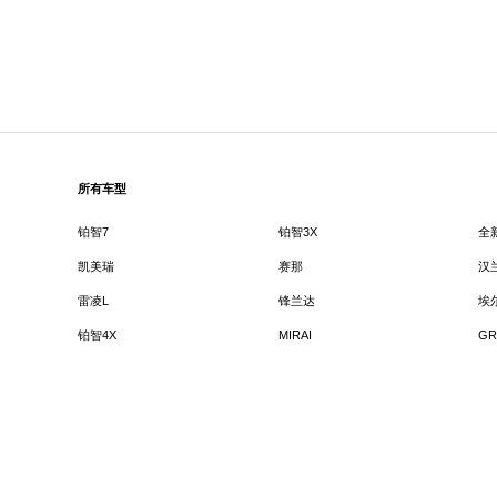
所有车型
铂智7
铂智3X
全
凯美瑞
赛那
汉
雷凌L
锋兰达
埃
铂智4X
MIRAI
GR