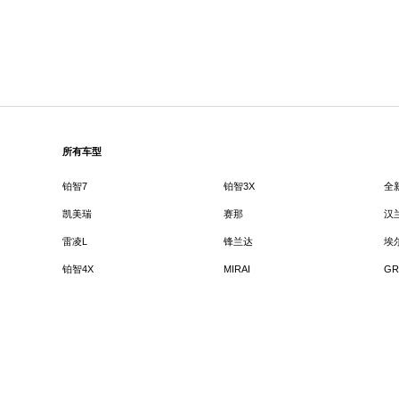
所有车型
铂智7
铂智3X
全
凯美瑞
赛那
汉
雷凌L
锋兰达
埃
铂智4X
MIRAI
GR