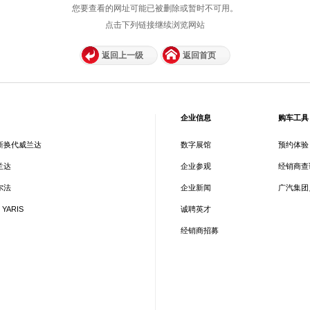
您要查看的网址可能已被删除或暂时不可用。
点击下列链接继续浏览网站
返回上一级
返回首页
企业信息
购车工具
新换代威兰达
数字展馆
预约体验
兰达
企业参观
经销商查
尔法
企业新闻
广汽集团
 YARIS
诚聘英才
经销商招募