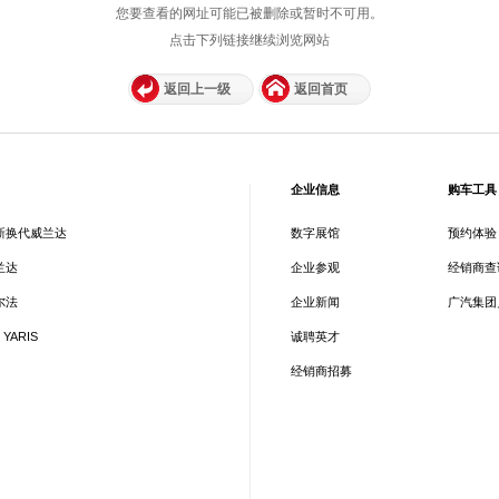
您要查看的网址可能已被删除或暂时不可用。
点击下列链接继续浏览网站
返回上一级
返回首页
企业信息
购车工具
新换代威兰达
数字展馆
预约体验
兰达
企业参观
经销商查
尔法
企业新闻
广汽集团
 YARIS
诚聘英才
经销商招募