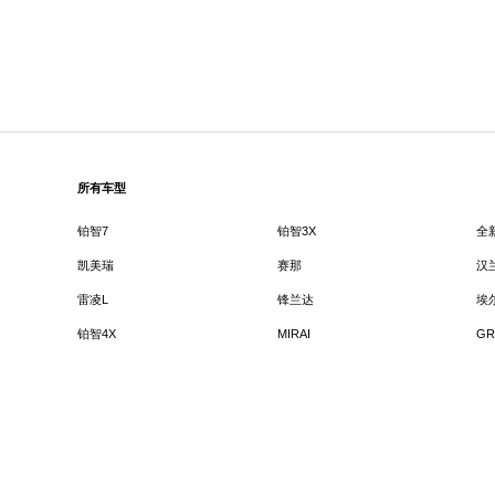
所有车型
铂智7
铂智3X
全
凯美瑞
赛那
汉
雷凌L
锋兰达
埃
铂智4X
MIRAI
GR