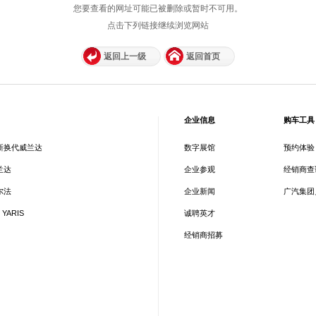
您要查看的网址可能已被删除或暂时不可用。
点击下列链接继续浏览网站
返回上一级
返回首页
企业信息
购车工具
新换代威兰达
数字展馆
预约体验
兰达
企业参观
经销商查
尔法
企业新闻
广汽集团
 YARIS
诚聘英才
经销商招募