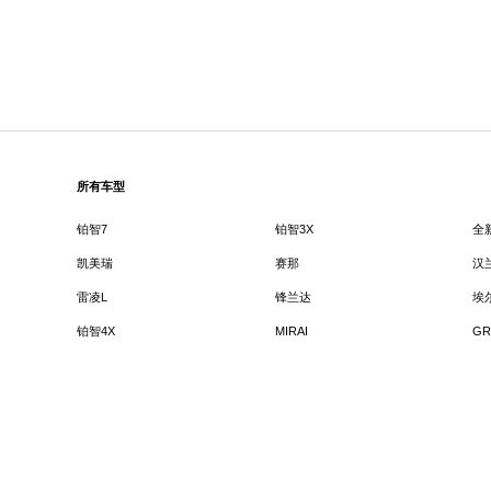
所有车型
铂智7
铂智3X
全
凯美瑞
赛那
汉
雷凌L
锋兰达
埃
铂智4X
MIRAI
GR