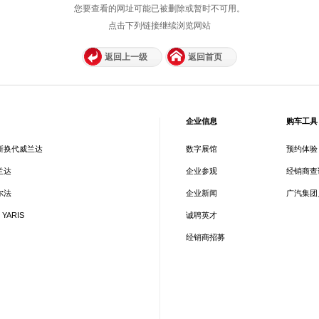
您要查看的网址可能已被删除或暂时不可用。
点击下列链接继续浏览网站
返回上一级
返回首页
企业信息
购车工具
新换代威兰达
数字展馆
预约体验
兰达
企业参观
经销商查
尔法
企业新闻
广汽集团
 YARIS
诚聘英才
经销商招募