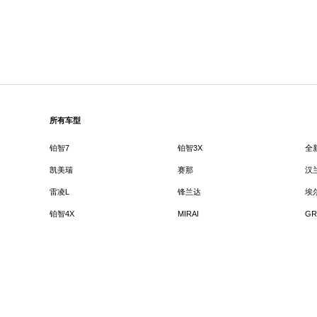
所有车型
铂智7
铂智3X
全
凯美瑞
赛那
汉
雷凌L
锋兰达
埃
铂智4X
MIRAI
GR