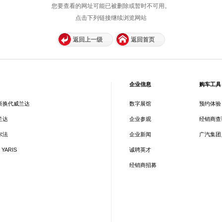
您要查看的网址可能已被删除或暂时不可用。
点击下列链接继续浏览网站
返回上一级
返回首页
企业信息
购车工具
新换代威兰达
数字展馆
预约体验
兰达
企业参观
经销商查
尔法
企业新闻
广汽集团
 YARIS
诚聘英才
经销商招募