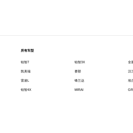
所有车型
铂智7
铂智3X
全
凯美瑞
赛那
汉
雷凌L
锋兰达
埃
铂智4X
MIRAI
GR