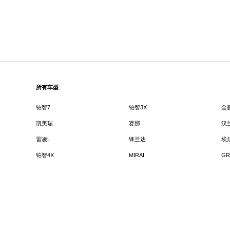
所有车型
铂智7
铂智3X
全
凯美瑞
赛那
汉
雷凌L
锋兰达
埃
铂智4X
MIRAI
GR