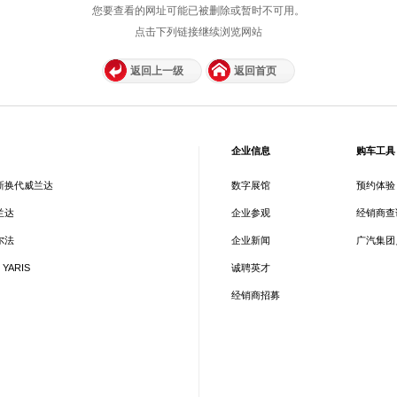
您要查看的网址可能已被删除或暂时不可用。
点击下列链接继续浏览网站
返回上一级
返回首页
企业信息
购车工具
新换代威兰达
数字展馆
预约体验
兰达
企业参观
经销商查
尔法
企业新闻
广汽集团
 YARIS
诚聘英才
经销商招募