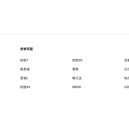
所有车型
铂智7
铂智3X
全
凯美瑞
赛那
汉
雷凌L
锋兰达
埃
铂智4X
MIRAI
GR