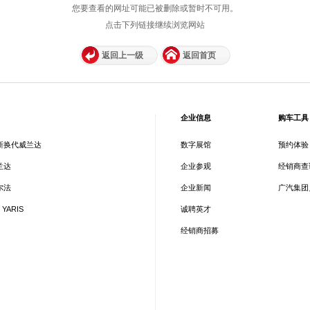
您要查看的网址可能已被删除或暂时不可用。
点击下列链接继续浏览网站
返回上一级
返回首页
企业信息
购车工具
新换代威兰达
数字展馆
预约体验
兰达
企业参观
经销商查
尔法
企业新闻
广汽集团
 YARIS
诚聘英才
经销商招募