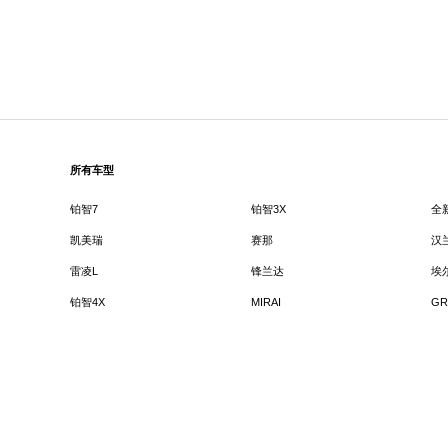
所有车型
铂智7
铂智3X
全
凯美瑞
赛那
汉
雷凌L
锋兰达
埃
铂智4X
MIRAI
GR