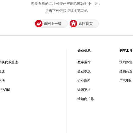
您要查看的网址可能已被删除或暂时不可用。
点击下列链接继续浏览网站
返回上一级
返回首页
企业信息
购车工具
新换代威兰达
数字展馆
预约体验
兰达
企业参观
经销商查
尔法
企业新闻
广汽集团
 YARIS
诚聘英才
经销商招募