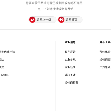
您要查看的网址可能已被删除或暂时不可用。
点击下列链接继续浏览网站
返回上一级
返回首页
企业信息
购车工具
新换代威兰达
数字展馆
预约体验
兰达
企业参观
经销商查
尔法
企业新闻
广汽集团
 YARIS
诚聘英才
经销商招募