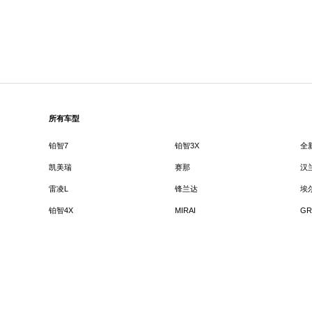
所有车型
铂智7
铂智3X
全
凯美瑞
赛那
汉
雷凌L
锋兰达
埃
铂智4X
MIRAI
GR