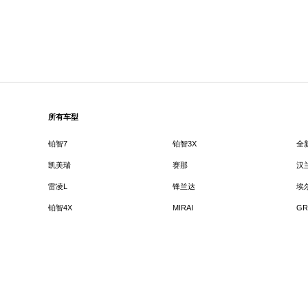
所有车型
铂智7
铂智3X
全
凯美瑞
赛那
汉
雷凌L
锋兰达
埃
铂智4X
MIRAI
GR