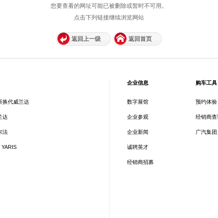
您要查看的网址可能已被删除或暂时不可用。
点击下列链接继续浏览网站
返回上一级
返回首页
企业信息
购车工具
新换代威兰达
数字展馆
预约体验
兰达
企业参观
经销商查
尔法
企业新闻
广汽集团
 YARIS
诚聘英才
经销商招募