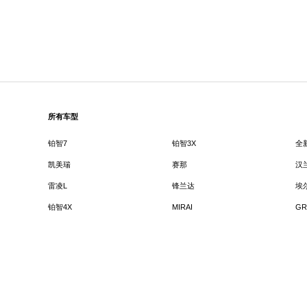
所有车型
铂智7
铂智3X
全
凯美瑞
赛那
汉
雷凌L
锋兰达
埃
铂智4X
MIRAI
GR