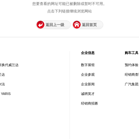
您要查看的网址可能已被删除或暂时不可用。
点击下列链接继续浏览网站
返回上一级
返回首页
企业信息
购车工具
新换代威兰达
数字展馆
预约体验
兰达
企业参观
经销商查
尔法
企业新闻
广汽集团
 YARIS
诚聘英才
经销商招募