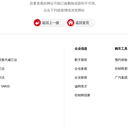
您要查看的网址可能已被删除或暂时不可用。
点击下列链接继续浏览网站
返回上一级
返回首页
企业信息
购车工具
新换代威兰达
数字展馆
预约体验
兰达
企业参观
经销商查
尔法
企业新闻
广汽集团
 YARIS
诚聘英才
经销商招募