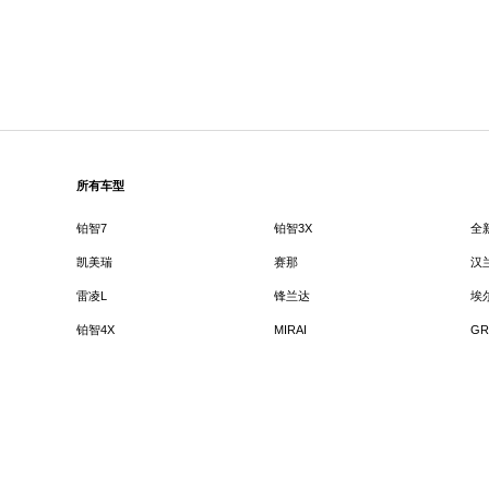
所有车型
铂智7
铂智3X
全
凯美瑞
赛那
汉
雷凌L
锋兰达
埃
铂智4X
MIRAI
GR