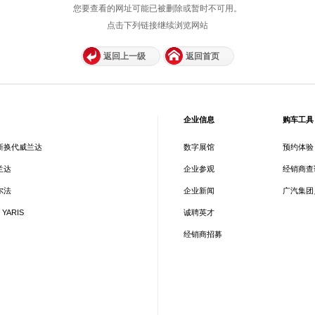
您要查看的网址可能已被删除或暂时不可用。
点击下列链接继续浏览网站
返回上一级
返回首页
企业信息
购车工具
新换代威兰达
数字展馆
预约体验
兰达
企业参观
经销商查
尔法
企业新闻
广汽集团
 YARIS
诚聘英才
经销商招募