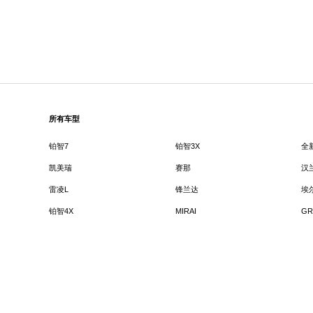
所有车型
铂智7
铂智3X
全
凯美瑞
赛那
汉
雷凌L
锋兰达
埃
铂智4X
MIRAI
GR