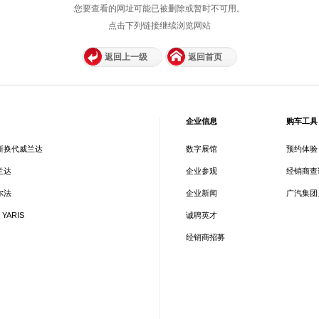
您要查看的网址可能已被删除或暂时不可用。
点击下列链接继续浏览网站
返回上一级
返回首页
企业信息
购车工具
新换代威兰达
数字展馆
预约体验
兰达
企业参观
经销商查
尔法
企业新闻
广汽集团
 YARIS
诚聘英才
经销商招募