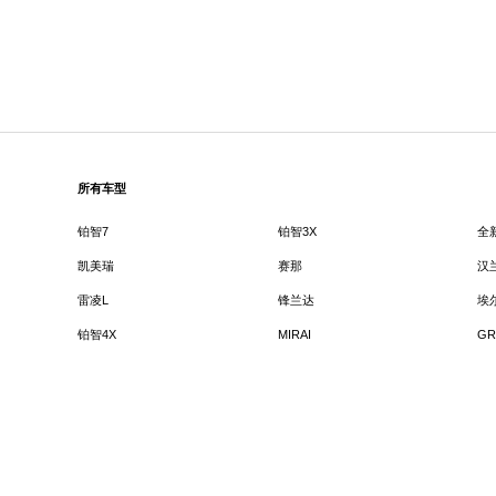
所有车型
铂智7
铂智3X
全
凯美瑞
赛那
汉
雷凌L
锋兰达
埃
铂智4X
MIRAI
GR