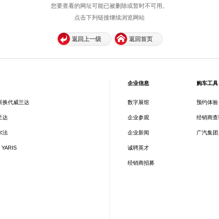
您要查看的网址可能已被删除或暂时不可用。
点击下列链接继续浏览网站
返回上一级
返回首页
企业信息
购车工具
新换代威兰达
数字展馆
预约体验
兰达
企业参观
经销商查
尔法
企业新闻
广汽集团
 YARIS
诚聘英才
经销商招募