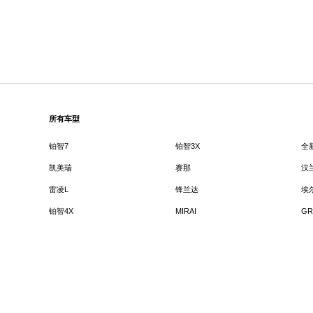
所有车型
铂智7
铂智3X
全
凯美瑞
赛那
汉
雷凌L
锋兰达
埃
铂智4X
MIRAI
GR