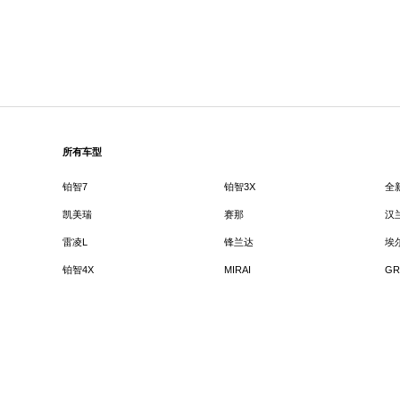
所有车型
铂智7
铂智3X
全
凯美瑞
赛那
汉
雷凌L
锋兰达
埃
铂智4X
MIRAI
GR