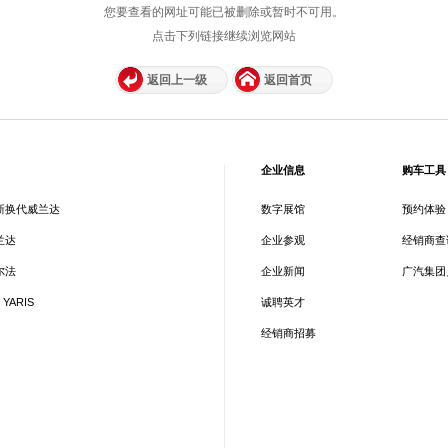
您要查看的网址可能已被删除或暂时不可用。
点击下列链接继续浏览网站
返回上一级
返回首页
企业信息
购车工具
新换代威兰达
数字展馆
预约体验
兰达
企业参观
经销商查
尔法
企业新闻
广汽集团
 YARIS
诚聘英才
经销商招募