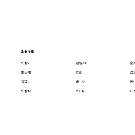
所有车型
铂智7
铂智3X
全
凯美瑞
赛那
汉
雷凌L
锋兰达
埃
铂智4X
MIRAI
GR