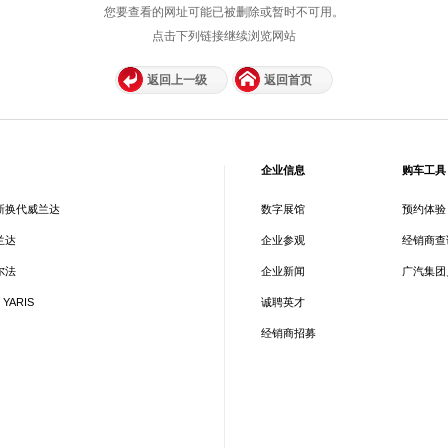
您要查看的网址可能已被删除或暂时不可用。
点击下列链接继续浏览网站
返回上一级
返回首页
企业信息
购车工具
新换代威兰达
数字展馆
预约体验
兰达
企业参观
经销商查
尔法
企业新闻
广汽集团
 YARIS
诚聘英才
经销商招募