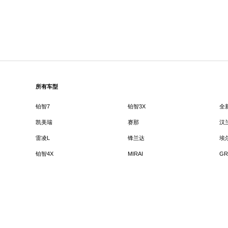
所有车型
铂智7
铂智3X
全
凯美瑞
赛那
汉
雷凌L
锋兰达
埃
铂智4X
MIRAI
GR