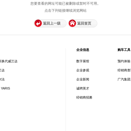
您要查看的网址可能已被删除或暂时不可用。
点击下列链接继续浏览网站
返回上一级
返回首页
企业信息
购车工具
新换代威兰达
数字展馆
预约体验
兰达
企业参观
经销商查
尔法
企业新闻
广汽集团
 YARIS
诚聘英才
经销商招募