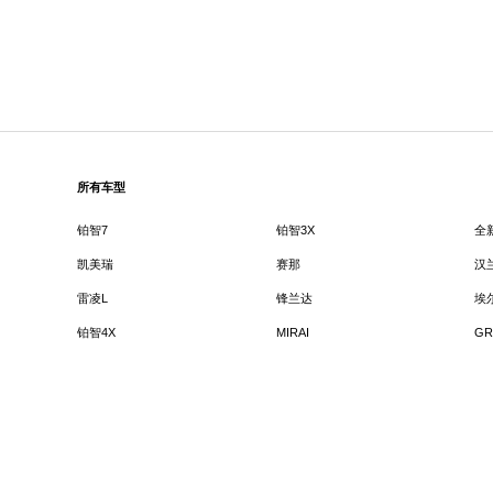
所有车型
铂智7
铂智3X
全
凯美瑞
赛那
汉
雷凌L
锋兰达
埃
铂智4X
MIRAI
GR