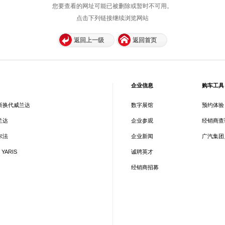
您要查看的网址可能已被删除或暂时不可用。
点击下列链接继续浏览网站
返回上一级
返回首页
企业信息
购车工具
新换代威兰达
数字展馆
预约体验
兰达
企业参观
经销商查
尔法
企业新闻
广汽集团
 YARIS
诚聘英才
经销商招募