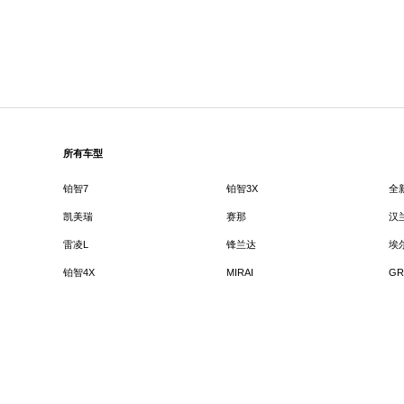
所有车型
铂智7
铂智3X
全
凯美瑞
赛那
汉
雷凌L
锋兰达
埃
铂智4X
MIRAI
GR