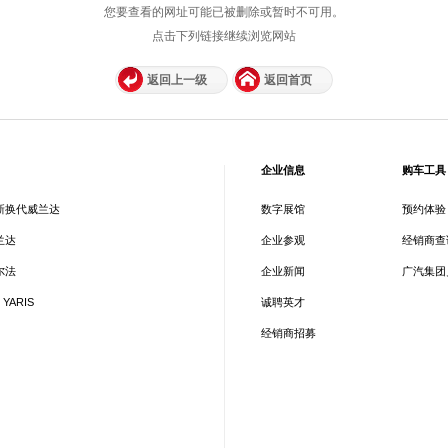
您要查看的网址可能已被删除或暂时不可用。
点击下列链接继续浏览网站
返回上一级
返回首页
企业信息
购车工具
新换代威兰达
数字展馆
预约体验
兰达
企业参观
经销商查
尔法
企业新闻
广汽集团
 YARIS
诚聘英才
经销商招募