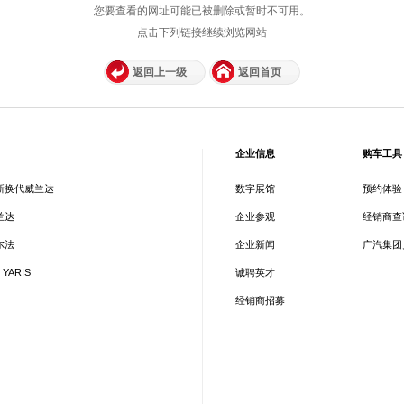
您要查看的网址可能已被删除或暂时不可用。
点击下列链接继续浏览网站
返回上一级
返回首页
企业信息
购车工具
新换代威兰达
数字展馆
预约体验
兰达
企业参观
经销商查
尔法
企业新闻
广汽集团
 YARIS
诚聘英才
经销商招募