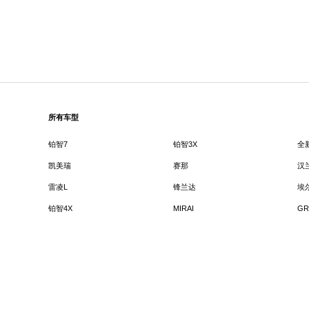
所有车型
铂智7
铂智3X
全
凯美瑞
赛那
汉
雷凌L
锋兰达
埃
铂智4X
MIRAI
GR