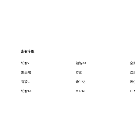
所有车型
铂智7
铂智3X
全
凯美瑞
赛那
汉
雷凌L
锋兰达
埃
铂智4X
MIRAI
GR