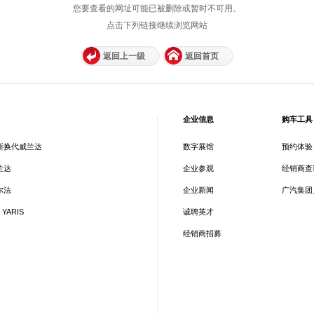
您要查看的网址可能已被删除或暂时不可用。
点击下列链接继续浏览网站
返回上一级
返回首页
企业信息
购车工具
新换代威兰达
数字展馆
预约体验
兰达
企业参观
经销商查
尔法
企业新闻
广汽集团
 YARIS
诚聘英才
经销商招募