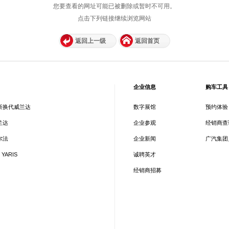
您要查看的网址可能已被删除或暂时不可用。
点击下列链接继续浏览网站
返回上一级
返回首页
企业信息
购车工具
新换代威兰达
数字展馆
预约体验
兰达
企业参观
经销商查
尔法
企业新闻
广汽集团
 YARIS
诚聘英才
经销商招募