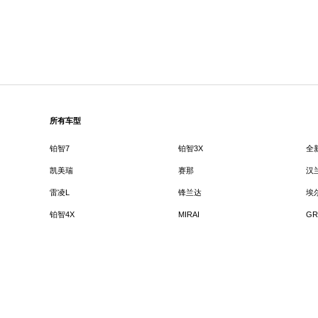
所有车型
铂智7
铂智3X
全
凯美瑞
赛那
汉
雷凌L
锋兰达
埃
铂智4X
MIRAI
GR