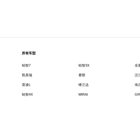
所有车型
铂智7
铂智3X
全
凯美瑞
赛那
汉
雷凌L
锋兰达
埃
铂智4X
MIRAI
GR