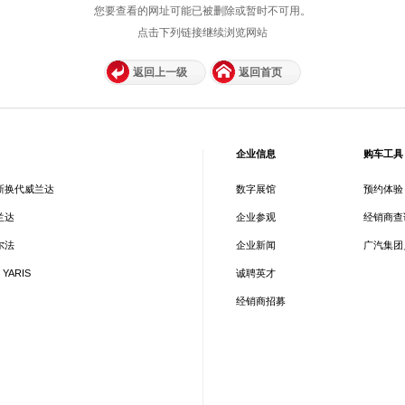
您要查看的网址可能已被删除或暂时不可用。
点击下列链接继续浏览网站
返回上一级
返回首页
企业信息
购车工具
新换代威兰达
数字展馆
预约体验
兰达
企业参观
经销商查
尔法
企业新闻
广汽集团
 YARIS
诚聘英才
经销商招募