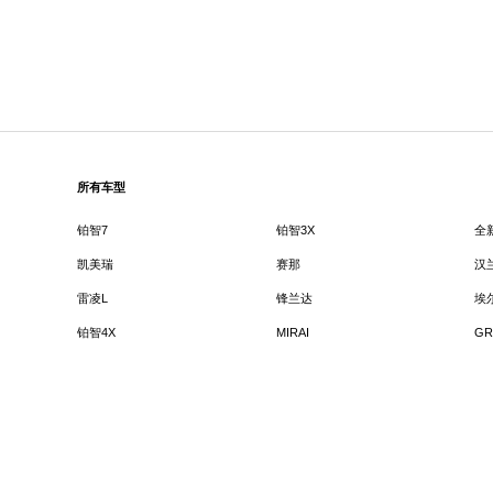
所有车型
铂智7
铂智3X
全
凯美瑞
赛那
汉
雷凌L
锋兰达
埃
铂智4X
MIRAI
GR