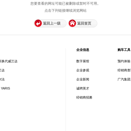
您要查看的网址可能已被删除或暂时不可用。
点击下列链接继续浏览网站
返回上一级
返回首页
企业信息
购车工具
新换代威兰达
数字展馆
预约体验
兰达
企业参观
经销商查
尔法
企业新闻
广汽集团
 YARIS
诚聘英才
经销商招募