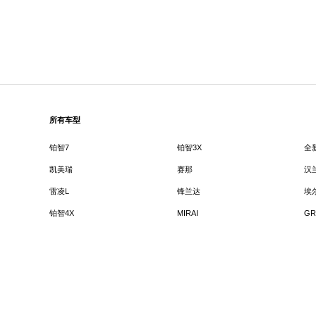
所有车型
铂智7
铂智3X
全
凯美瑞
赛那
汉
雷凌L
锋兰达
埃
铂智4X
MIRAI
GR